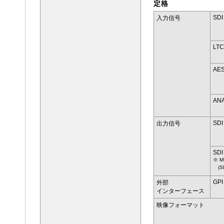
定格
SDI
入力信号
LTC
AES
ANA
SDI
出力信号
SDI
※ M
(S
GPI
外部
インターフェース
映像フォーマット