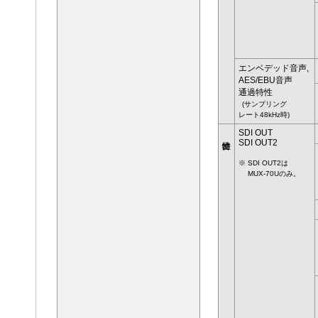
エンベデッド音声,
AES/EBU音声
通過特性
(サンプリング
レート48kHz時)
SDI OUT
SDI OUT2
※ SDI OUT2は
MUX-70Uのみ。