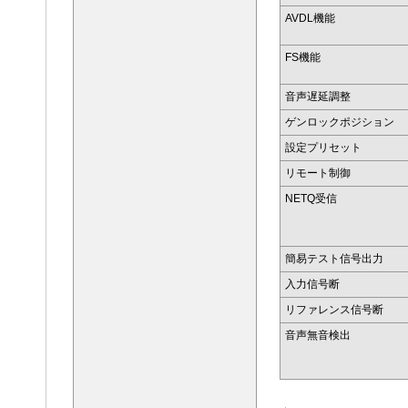
AVDL機能
FS機能
音声遅延調整
ゲンロックポジション
設定プリセット
リモート制御
NETQ受信
簡易テスト信号出力
入力信号断
リファレンス信号断
音声無音検出