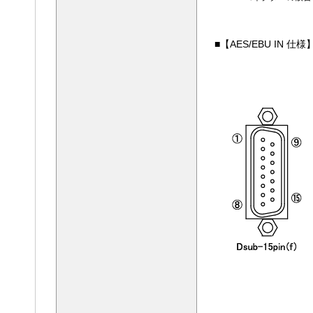
■【AES/EBU IN 仕