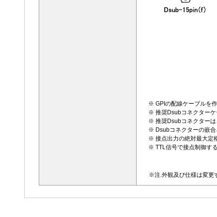
※ GPIの配線ケーブル
※ 推奨Dsubコネクターケ
※ 推奨Dsubコネクターは、
※ Dsubコネクターの嵌
※ 接点出力の絶対最大定格
※ TTL信号で接点制御
※注.外観及び仕様は変更す