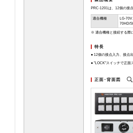
PRC-1201は、12個
適合機種
LG-70V
70HD/
※ 適合機種と接続する際
特長
● 12個の接点入力、接点
● "LOCK"スイッチで
正面･背面図