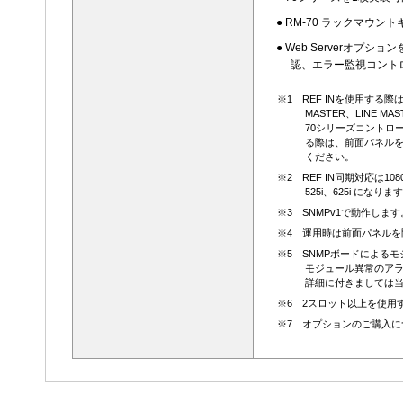
● RM-70 ラックマウ
● Web Serverオ
認、エラー監視コント
※1 REF INを使用する際は
MASTER、LINE M
70シリーズコントロ
る際は、前面パネルを
ください。
※2 REF IN同期対応は1080i60/5
525i、625i になりま
※3 SNMPv1で動作します
※4 運用時は前面パネル
※5 SNMPボードによるモ
モジュール異常のア
詳細に付きましては
※6 2スロット以上を使用
※7 オプションのご購入