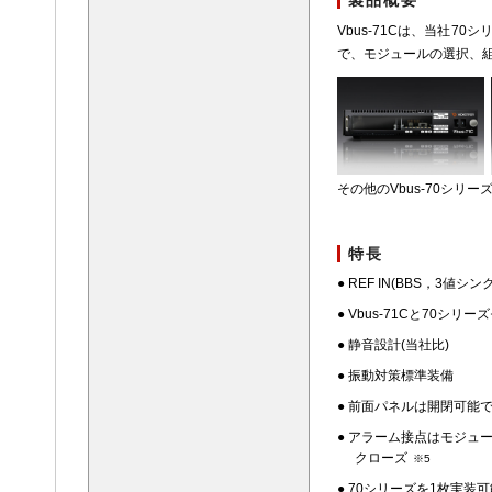
製品概要
Vbus-71Cは、当社
で、モジュールの選択、
その他のVbus-70シリー
特長
● REF IN(BBS，3
● Vbus-71Cと70シ
● 静音設計(当社比)
● 振動対策標準装備
● 前面パネルは開閉可能
● アラーム接点はモジュ
クローズ
※5
● 70シリーズを1枚実装可