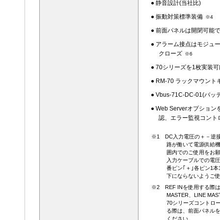
● 静音設計(当社比)
● 振動対策標準装備
※4
● 前面パネルは開閉可能
● アラーム接点はモジュ
クローズ
※6
● 70シリーズを1枚実装可
● RM-70 ラックマウ
● Vbus-71C-DC-
● Web Serverオ
認、エラー監視コント
※1 DC入力電圧の＋－
路が働いて電源供給
囲内でのご使用をお
入力ケーブルでの電圧
番ピン｢＋｣各ピン1
下にならないようご
※2 REF INを使用する際は
MASTER、LINE M
70シリーズコントロ
る際は、前面パネルを
ください。