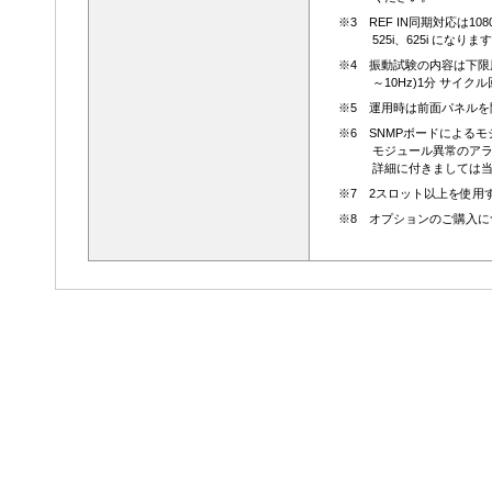
※3 REF IN同期対応は1080i60/5
525i、625i になりま
※4 振動試験の内容は下限周波数
～10Hz)1分 サイ
※5 運用時は前面パネル
※6 SNMPボードによるモ
モジュール異常のア
詳細に付きましては
※7 2スロット以上を使用
※8 オプションのご購入