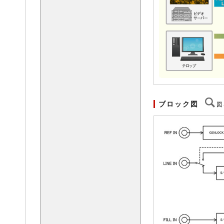
ブロック図
図