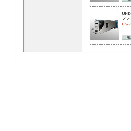
UHD
フレ
FS-7
製