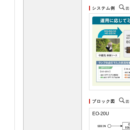
システム例
図
ブロック図
図
EO-20U