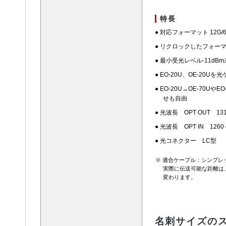
特長
● 対応フォーマット 12G/6G/
● リクロックしたフォー
● 最小受光レベル-11dBm
● EO-20U、OE-20
● EO-20U→OE-70
せも自由
● 光波長 OPT OUT 1310
● 光波長 OPT IN 1260～
● 光コネクター LC型
※ 適合ケーブル：シンプレ
実際に伝送可能な距離は
変わります。
名刺サイズの