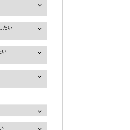
ンバーター
換したい
たい
力付)
付)
ご選定ください。
い
注意ください。