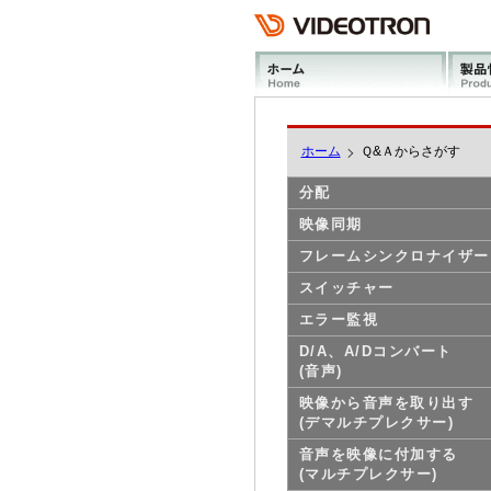
ホーム
Ｑ&Ａからさがす
分配
映像同期
フレームシンクロナイザー
スイッチャー
エラー監視
D/A、A/Dコンバート
(音声)
映像から音声を取り出す
(デマルチプレクサー)
音声を映像に付加する
(マルチプレクサー)