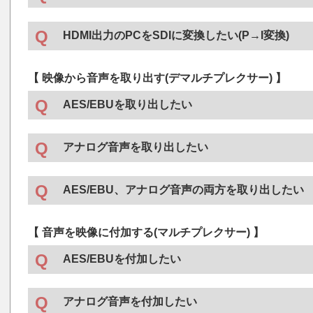
え可能。
・
ADC-70B-AES
オーディオA/Dコンバーター
HDMI出力のPCをSDIに変換したい(P→I変換)
Vbusモジュール機器
●
【 映像から音声を取り出す(デマルチプレクサー) 】
・
HMS-70
HDMI/DVI to SDIコンバーター
AES/EBUを取り出したい
単体製品
●
・
HCK-30
3G対応HDMI/DVI カラーキーヤー
Vbusモジュール機器
●
・
HMS-30H
HDMI/DVI to SDIコンバーター
アナログ音声を取り出したい
・
DMX-70B
3G対応音声デマルチプレクサー
・
HMS-30U
4K対応HDMI to SDIコンバーター
・
DMX-70H
3G対応音声デマルチプレクサー
Vbusモジュール機器
●
AES/EBU、アナログ音声の両方を取り出したい
・
DMX-70H-A
3G対応音声デマルチプレクサー(アナログ4
・
DMX-70H-A
3G対応音声デマルチプレクサー(アナログ4
・
DMX-70Uシリーズ
12G対応音声デマルチプレクサー
・
DMX-70U-A
12G対応音声デマルチプレクサー
(アナログ
Vbusモジュール機器
●
・
HSC-70H
3G対応ダウンコンバーター
【 音声を映像に付加する(マルチプレクサー) 】
・
HSC-70H-A
・
DMX-70H-A
3G対応ダウンコンバーター(アナログ音声出
3G対応音声デマルチプレクサー
(アナログ4出力・デジタル4出力)
・
HSC-70V
3G対応ダウンコンバーター
・
HSC-70H-AR
3G対応ダウンコンバーター
AES/EBUを付加したい
(アナログ音声出力＋アスペクト制御機能
Mini Boxシリーズ製品
●
Mini Boxシリーズ製品
●
・
HSC-70V-A
・
MUX-70U
3G対応ダウンコンバーター(アナログ音声出
12G対応音声マルチプレクサー
・
SHM-20U-AN
12G対応アナログ音声出力付きSDI to 
アナログ音声を付加したい
・
SHM-20U-A
12G対応AES出力付きSDI to HDMIコンバ
・
MUX-70U-D
12G対応音声マルチプレクサー(デジタル8入
・
DMX-30H
3G対応音声デマルチプレクサー