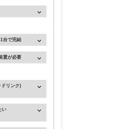
です。
です。
：1台で完結
K装置が必要
ター
ワッドリンク)
す。
たい