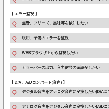
16×8
MTX-70-168HB
映像素材(HDMI)
・
SW-70-212
SDI/NTSC 2×1×2切り替えスイッチャー
MTX-70-1616HB
、
MTX-70U-1616
16×16
Mini Boxシリーズ製品
●
【 エラー監視 】
Mini Boxシリーズ製品
●
※ スイッチャーをご使用時に映像、音声が乱れなどがあ
・
VDA-20-7
32×16
アナログ映像分配器(2CH対応)
MTX-70-3216HB
・
HCK-30
こちら
をご参照ください。
3G対応HDMI/DVI カラーキーヤー
無音、フリーズ、黒味等を検知したい
MTX-70-3232HB
、
MTX-70U-3232
32×32
・
HMS-30H
HDMI/DVI to SDIコンバーター
検知のみ
・
HMS-30U
72×72
4K対応HDMI to SDIコンバーター
MTX-70H-7272
現用、予備のエラーを監視
Vbusモジュール機器
●
※ 別途、対応パネルも必要です。映像入出力数に適したも
・
DDA-70VM
3G対応シグナルモニター付きSDI信号分
・
CHO-70AES
SRC内蔵デジタル音声チェンジオーバー
・
SMV-70H
3G対応シグナルモニター&ビューワー
WEBブラウザ上から監視したい
AES/EBU信号のサンプルレート、フォーマット、信号レ
ス信号を監視。
検知・スイッチャー機能
・
Vbus-Webserver
Web Server対応オプション
・
CHO-70TS
TSシームレスチェンジオーバー
カラーバーの出力、入力信号の確認がしたい
Vbusモジュール機器
●
※ Vbus-70V2、Vbus-SNMP-08、Vbus-SNMP-09には
SYNC LOSSエラー、PATエラー等10種類を検出し切り替
標準で搭載されています。
・
SMS-70H
3G対応シグナルモニター&スイッチャー
・
VC-204U
12G対応ビデオチェッカー
・
CHO-70U2
※ SNMPに対応しない70モジュールは認識、制御できま
12G対応チェンジオーバー
【 D/A、A/Dコンバート(音声) 】
対応モジュールは
「各モジュールの機能対応表」
をご
信号レベルを監視し、異常発生時に切り替え可能。
単体製品
●
デジタル音声をアナログ音声に変換したい(D/Aコ
※ モジュールに搭載された機能によってはVbus-Webser
・
LM-90HD/SD
映像合成装置
えません。その場合、モジュール本体や付属のアプリ
・
SMS-70H
3G対応シグナルモニター&スイッチャー
を行ってください。
・
DAC-70B-AES
オーディオD/Aコンバーター
無音、フリーズ、黒味等19種類の項目を検知、監視して切
アナログ音声をデジタル音声に変換したい(A/Dコ
替え)。AUX入力も設けているため、現用・予備ともにエ