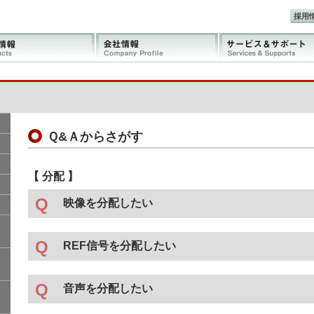
採用
Ｑ&Ａからさがす
【 分配 】
映像を分配したい
デジタル映像
REF信号を分配したい
Vbusモジュール機器
●
・
DDA-70E
3G対応Eスルー付きSDI信号分配器(2CH対応
Vbusモジュール機器
●
・
DDA-70E-S
3G対応Eスルー付きSDI信号分配器(1×4)
音声を分配したい
・
VDA-70B
アナログ映像分配器
・
DDA-70EHB
3G対応Eスルー付きSDI信号分配器(2CH
・
VDA-70B-16
アナログ映像分配器
・
DDA-70H
3G対応SDI信号分配器(2CH対応)