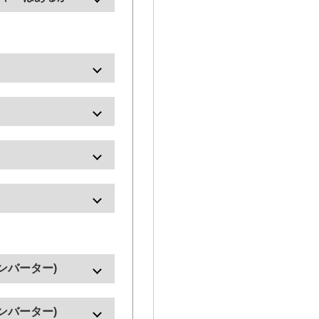
る場合は
のをご確認ください。
配器
ベル、無音、リファレン
え可能。
せん。
参照ください。
ンバーター)
verからの設定・制御が行
ケーションで設定・制御
り替え(現用、予備切り
ンバーター)
ラーがある際にも切り替