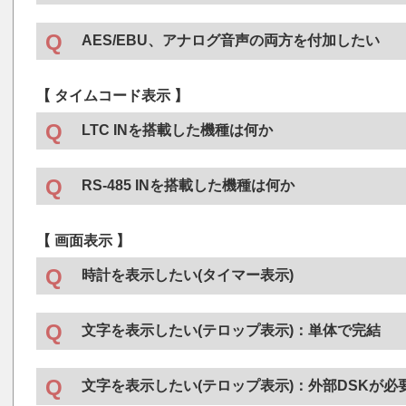
Mini Boxシリーズ製品
●
・
DMX-30H
3G対応音声デマルチプレクサー
・
MUX-70H
3G対応音声マルチプレクサー(アナログ4入力
・
MUX-70U-A
12G対応音声マルチプレクサー(アナログ4入
・
SHM-20U-AN
12G対応アナログ音声出力付きSDI to H
AES/EBU、アナログ音声の両方を付加したい
・
MUX-70H-D
3G対応音声マルチプレクサー(デジタル8入
・
MUX-70H-A
3G対応音声マルチプレクサー(アナログ4入
・
DMX-30H
3G対応音声デマルチプレクサー
・
MUX-70V
3G対応音声マルチプレクサー
・
MUX-30H
3G対応音声マルチプレクサー
【 タイムコード表示 】
・
MUX-30H-A
3G対応4CHアナログ音声マルチプレクサー
・
MUX-30U
12G対応音声マルチプレクサー
LTC INを搭載した機種は何か
・
FS-70H
3G対応フレームシンクロナイザー
RS-485 INを搭載した機種は何か
・
FS-70U
12G対応フレームシンクロナイザー
・
LDC-70HD/SD
ラウドネスコントローラー
・
TLG-70U
12G対応タイムロゴ・ジェネレーター
【 画面表示 】
・
MUX-70Hシリーズ
3G対応音声マルチプレクサー
・
TLG-70VC
コントロールモジュール
・
MUX-70Uシリーズ
12G対応音声マルチプレクサー
※ 動作には
TLG-70V
タイムロゴ・ジェネレーターが必要です
時計を表示したい(タイマー表示)
・
TCI-70HD/SD
・
VT-70U
タイムコードインサーター
12G対応ビデオタイマー
・
TLG-70SB
DSK機能付きタイム&ロゴジェネレーター
※ 動作には
Vbus-Webserver
か、
VT-70UP
操作パネルが必要
・
TLG-70U
12G対応タイムロゴ・ジェネレーター
文字を表示したい(テロップ表示)：単体で完結
・
TLG-70U
12G対応タイムロゴ・ジェネレーター
・
TLG-70VC-L
コントロールモジュール(LTC対応)
・
TLG-70V
タイムロゴ・ジェネレーター
・
HCK-30
※ 動作には
TLG-70V
タイムロゴ・ジェネレーターが必要です
3G対応HDMI/DVIカラーキーヤー
※ 動作には
TLG-70VC
コントロールモジュールか
文字を表示したい(テロップ表示)：外部DSKが必
・
VT-70U
・
TG-70V
12G対応ビデオタイマー
スーパーインポーズ機能付きタイトル・ジェネ
TLG-70VC-L
コントロールモジュール(LTC対応)が必要です