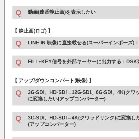
※ 動作には
Vbus-Webserver
か、
VT-70UP
操作パネルが必要
・
ST-380U G2
12G対応キャラクタージェネレーター
・
VT-70U
12G対応ビデオタイマー
動画(連番静止画)を表示したい
・
ST-380HD G2
HD対応キャラクタージェネレーター
※ 動作には
Vbus-Webserver
か、
VT-70UP
操作パネルが必要
・
MF-70V
ムービーファイル
【 静止画(ロゴ) 】
LINE IN 映像に直接載せる(スーパーインポーズ)
Vbusモジュール機器
●
FILL+KEY信号を外部キーヤーに出力する：DS
・
LG-70V
スーパーインポーズ機能付きロゴジェネレー
・
SG-70V
3G対応シグナルジェネレーター
Vbusモジュール機器
●
【 アップ/ダウンコンバート(映像) 】
・
MF-70V
ムービーファイル
・
PG-70V
パターンジェネレーター
3G-SDI、HD-SDI→12G-SDI、6G-SDI、4K(ク
・
TLG-70U
12G対応タイムロゴ・ジェネレーター
に変換したい(アップコンバーター)
・
TLG-70V
タイムロゴジェネレーター
※ 動作には
TLG-70VC
コントロールモジュールか
・
HUC-70U
12G対応UHDアップコンバーター
TLG-70VC-L
コントロールモジュール(LTC対応)が必要で
3G-SDI、HD-SDI→4K(クワッドリンク)に変換し
(アップコンバーター)
・
HUC-70
UHDアップコンバーター