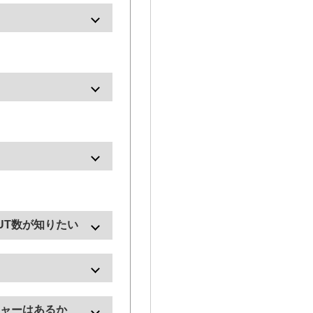
ネレーター
配器
。
UT数が知りたい
ください。他にも、
SNMPでの切替が可能で
チャーはあるか