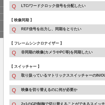
AES/EBU音声の場合
●
・
DDA-70HB
3G対応SDI信号分配器(4CH対応)
LTC/ワードクロック信号を分配したい
・
DDA-70AWL
AES/WCLK/LTC信号分配器(2CH対応)
Mini Boxシリーズ製品
●
・
DDA-70UHB
12G対応SDI信号分配器(4CH対応)
・
DDA-70B-AES
SRC内蔵2chデジタル音声分配器
・
VDA-20-7
アナログ映像分配器(2CH対応)
・
DDA-70AWL
・
DDA-70U
AES/WCLK/LTC信号分配器(2CH対応)
12G対応SDI信号分配器(2CH対応)
【 映像同期 】
・
DDA-70U-S
12G対応SDI信号分配器(1×4)
アナログ音声(モノラル)の場合
●
例えば弊社機器では、
SG-70V
or
SG-30H
シグナルジェ
・
DDA-70V
3G対応SDI信号分配器(2CH対応)
・
ADA-70A
アナログ音声分配器
REF信号を出力し、同期をとりたい
⇒
VDA-70B
or
VDA-70B-16
or
VDA-20-7
にて分配
・
DDA-70VM
3G対応シグナルモニター付きSDI信号分
BBS(ブラックバースト)出力に対応。
●
アナログ音声(ステレオ)の場合
●
Mini Boxシリーズ製品
●
【 フレームシンクロナイザー 】
・
SG-30H
3G対応シグナルジェネレーター
・
ADA-70MS
アナログ音声分配器(2CH)
・
DDA-20
3G対応SDI信号2分配器
・
SG-70U
12G対応シグナルジェネレーター
非同期の映像(カメラやPC等)を同期したい
・
DDA-20-4HB
3G対応SDI信号分配器(2CH対応)
・
SG-70V
シグナルジェネレーター ※接続例は
こちら
・
DDA-20-8
映像素材(12G/3G/HD/SD-SDI)
3G対応SDI信号8分配器
・
DDA-20U
12G対応SDI信号2分配器
【 スイッチャー 】
Vbusモジュール機器
●
・
DDA-30H
3G対応SDI信号分配器
・
FS-70-4K
UHDフレームシンクロナイザー
・
DDA-30U
取り扱っているマトリックススイッチャーのIN/O
12G対応SDI信号分配器
・
FS-70H
3G対応フレームシンクロナイザー
・
FS-70U
12G対応フレームシンクロナイザー
アナログ映像
4×2
MTX-70-42F
映像を切り替えるのに何が必要か
4×4
MTX-70-44HB
Vbusモジュール機器
Mini Boxシリーズ製品
●
●
オプションのパネルをMTXモジュールと合わせてご購入
・
VDA-70B
・
FS-20V
8×8
アナログ映像分配器
MTX-70-88HB
3G対応フレームシンクロナイザー
MTXアプリケーション(MTXに付属)によってRS-422、
2×1のGPI制御で切り替えることができるスイッ
す。
・
VDA-70B-16
アナログ映像分配器