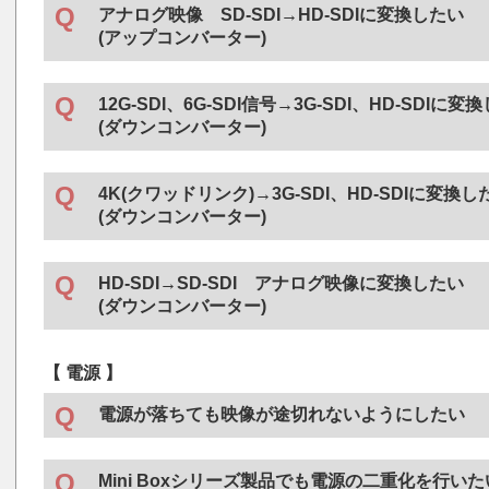
アナログ映像 SD-SDI→HD-SDIに変換したい
(アップコンバーター)
・
SHC-70H
3G対応フレームレート変換機能付きアップコ
12G-SDI、6G-SDI信号→3G-SDI、HD-SDIに変
(ダウンコンバーター)
Vbusモジュール機器
●
4K(クワッドリンク)→3G-SDI、HD-SDIに変換し
・
UHC-70U
12G対応UHDダウンコンバーター
(ダウンコンバーター)
単体製品
●
・
UHC-70
UHDダウンコンバーター
・
UHC-30U
12G対応UHDダウンコンバーター
HD-SDI→SD-SDI アナログ映像に変換したい
(ダウンコンバーター)
・
HSC-70H
3G対応ダウンコンバーター
【 電源 】
・
HSC-70H-A
3G対応ダウンコンバーター(アナログ音声出
・
HSC-70H-AR
3G対応ダウンコンバーター
電源が落ちても映像が途切れないようにしたい
(アナログ音声出力＋アスペクト制御機能
・エマージェンシースルー(バイパス機能)搭載の機器を
・
HSC-70V
3G対応ダウンコンバーター
Mini Boxシリーズ製品でも電源の二重化を行いた
※ エマージェンシースルー非対応の出力CHもございますのでご